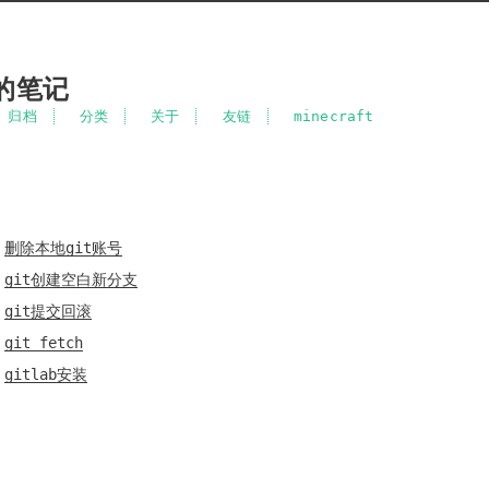
的笔记
归档
分类
关于
友链
minecraft
删除本地git账号
git创建空白新分支
git提交回滚
git fetch
gitlab安装