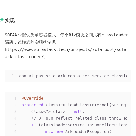
实现
SOFAArk默认为单容器模式，每个Biz模块之间只有classloader
隔离，该模式的实现机制见
https://www.sofastack.tech/projects/sofa-boot/sofa-
ark-classloader/
。
1
com.alipay.sofa.ark.container.service.classloade
1
@Override
2
protected
 Class<?> loadClassInternal(String nam
3
    Class<?> clazz = 
null
;
4
// 0. sun reflect related class throw excep
5
if
 (classloaderService.isSunReflectClass(na
6
throw
new
 ArkLoaderException(