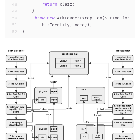
48
return
 clazz;
49
    }
50
throw
new
 ArkLoaderException(String.format(
51
        bizIdentity, name));
52
}