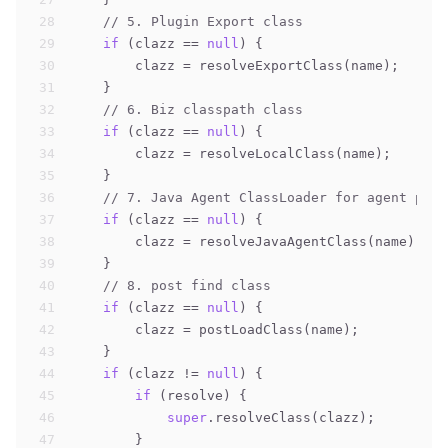
28
// 5. Plugin Export class
29
if
 (clazz == 
null
) {
30
        clazz = resolveExportClass(name);
31
    }
32
// 6. Biz classpath class
33
if
 (clazz == 
null
) {
34
        clazz = resolveLocalClass(name);
35
    }
36
// 7. Java Agent ClassLoader for agent prob
37
if
 (clazz == 
null
) {
38
        clazz = resolveJavaAgentClass(name);
39
    }
40
// 8. post find class
41
if
 (clazz == 
null
) {
42
        clazz = postLoadClass(name);
43
    }
44
if
 (clazz != 
null
) {
45
if
 (resolve) {
46
super
.resolveClass(clazz);
47
        }