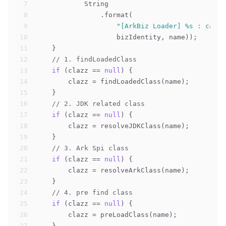
7
            String
8
                .format(
9
"[ArkBiz Loader] %s : can n
10
                    bizIdentity, name));
11
    }
12
// 1. findLoadedClass
13
if
 (clazz == 
null
) {
14
        clazz = findLoadedClass(name);
15
    }
16
// 2. JDK related class
17
if
 (clazz == 
null
) {
18
        clazz = resolveJDKClass(name);
19
    }
20
// 3. Ark Spi class
21
if
 (clazz == 
null
) {
22
        clazz = resolveArkClass(name);
23
    }
24
// 4. pre find class
25
if
 (clazz == 
null
) {
26
        clazz = preLoadClass(name);
27
    }