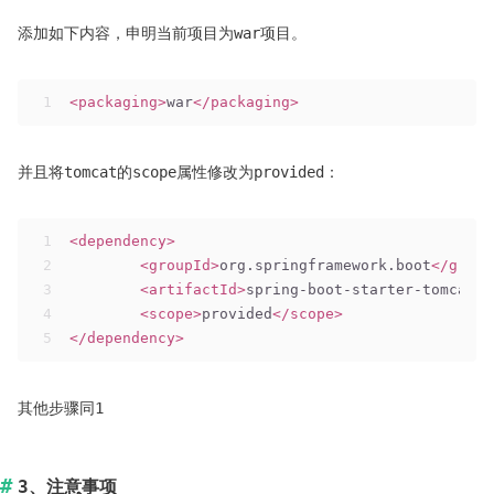
添加如下内容，申明当前项目为war项目。
1
<
packaging
>
war
</
packaging
>
并且将tomcat的scope属性修改为provided：
1
<
dependency
>
2
<
groupId
>
org.springframework.boot
</
group
3
<
artifactId
>
spring-boot-starter-tomcat
</
4
<
scope
>
provided
</
scope
>
5
</
dependency
>
其他步骤同1
3、注意事项