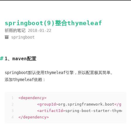
springboot(9)整合thymeleaf
祈雨的笔记
2018-01-22
springboot
1、maven配置
springboot默认使用thymeleaf引擎，所以配置极其简单。
添加thymeleaf依赖：
1
<
dependency
>
2
<
groupId
>
org.springframework.boot
</
group
3
<
artifactId
>
spring-boot-starter-thymelea
4
</
dependency
>