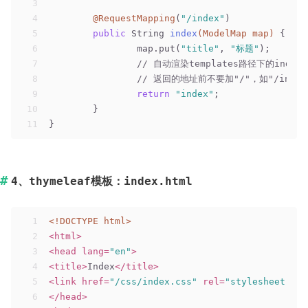
3
4
@RequestMapping
(
"/index"
)
5
public
 String 
index
(ModelMap map)
{
6
		map.put(
"title"
, 
"标题"
);
7
// 自动渲染templates路径下的index.
8
// 返回的地址前不要加"/"，如"/ind
9
return
"index"
;
10
	}
11
}
4、thymeleaf模板：index.html
1
<!DOCTYPE 
html
>
2
<
html
>
3
<
head
lang
=
"en"
>
4
<
title
>
Index
</
title
>
5
<
link
href
=
"/css/index.css"
rel
=
"stylesheet"
 />
6
</
head
>