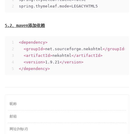
2
spring.thymeleaf.mode=LEGACYHTML5
5.2、maven添加依赖
1
<
dependency
>
2
<
groupId
>
net.sourceforge.nekohtml
</
groupId
>
3
<
artifactId
>
nekohtml
</
artifactId
>
4
<
version
>
1.9.21
</
version
>
5
</
dependency
>