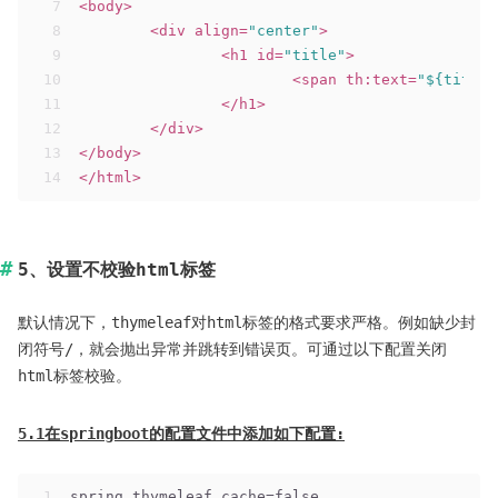
7
<
body
>
8
<
div
align
=
"center"
>
9
<
h1
id
=
"title"
>
10
<
span
th:text
=
"${title}
11
</
h1
>
12
</
div
>
13
</
body
>
14
</
html
>
5、设置不校验html标签
默认情况下，thymeleaf对html标签的格式要求严格。例如缺少封
闭符号/，就会抛出异常并跳转到错误页。可通过以下配置关闭
html标签校验。
5.1在springboot的配置文件中添加如下配置:
1
spring.thymeleaf.cache=false